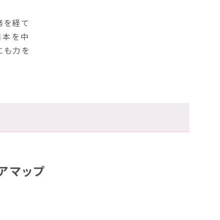
務を経て
日本を中
にも力を
アマップ