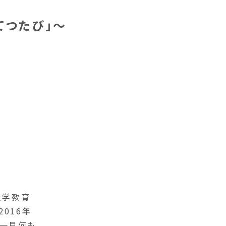
く
てつたび」〜
大学教育
016年
。一見何も