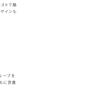
ラストで酪
デザインも
ループを
もに営農