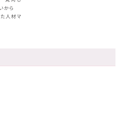
いから
せた人材マ
）