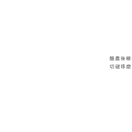
酪農後継
切磋琢磨