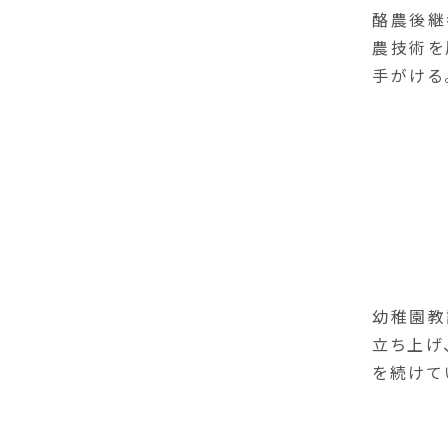
酪農後継
農技術を
手がける
幼稚園教
立ち上げ
を続けて