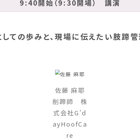
9:40開始（9:30開場） 講演
としての歩みと、現場に伝えたい肢蹄管
佐藤 麻耶
削蹄師 株
式会社G’d
ayHoofCa
re