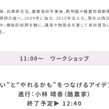
身、兵庫県在住。農業高校卒業後、動物園や酪農牧場勤
蹄師の道へ。2009年に独立、2015年法人化。現在は西
中。機能的削蹄を軸に、講演や勉強会を通じて技術普及
る。
11:00～ ワークショップ
たい”と“やれるかも”をつなげるアイデ
進行：小林 晴香（酪農家）
終了予定▶ 12:40