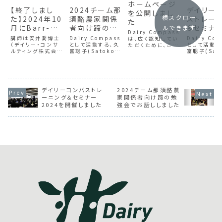
ホームページ
【終了しまし
2024チーム那
デイリー
を公開しまし
横スクロー
た】2024年10
須酪農家関係
ストレー
た
月にBarr-
者向け蹄の勉
＆セミナ
ルできます
Dairy Compass
Ag（バーアグ）
強会でお話し
2024を
講師は安井喬博士
Dairy Compass
Dairy Co
は、広く認知してい
社主催でバー
（デイリー・コンサ
しました
として活動する、久
ました
として活動す
ただくために、この
ルティング株式会
富聡子(Satoko
富聡子(Sat
たび ホームペー
アグ・粗飼料セ
社）と久富聡子
Hisadomi)は、
Hisadomi
ジを公開しました。
ミナー2024
（DairyCompass
2024年6月6日に
志で集った「
酪農の発展を皆さ
/Barr-Ag）です。酪
那須塩原市で株式
デイリーコン
まと共に歩み、さら
農畜産の生産者さ
会社チーム那須さ
の主催として
なる発展のお手伝
まと関係者さまをタ
ま主催の勉強会で
2024年5月
いをしたいと考えて
ーゲットに、粗飼料
デイリーコンパストレ
「西カナダでの粗飼
2024チーム那須酪農
&28日の2
おりますので、お気
給与のキーポイント
料生産と日本での
たって開催し
軽にお問い合わせ
ーニング＆セミナー
家関係者向け蹄の勉
や、バーアグのデハ
給与試験」というテ
ーニング、2
ください。Dairy
2024を開催しました
強会でお話ししました
イコーンサイレー
ーマで登壇しまし
開催したセ
Compass 代...
ジ・デハイ大麦サイ
た。
が無事終了
レ...
た。