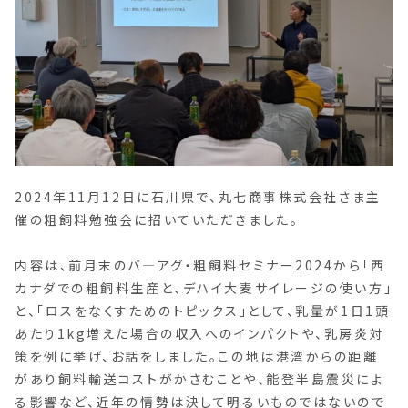
2024年11月12日に石川県で、丸七商事株式会社さま主
催の粗飼料勉強会に招いていただきました。
内容は、前月末のバ―アグ・粗飼料セミナー2024から「西
カナダでの粗飼料生産と、デハイ大麦サイレージの使い方」
と、「ロスをなくすためのトピックス」として、乳量が1日1頭
あたり1kg増えた場合の収入へのインパクトや、乳房炎対
策を例に挙げ、お話をしました。この地は港湾からの距離
があり飼料輸送コストがかさむことや、能登半島震災によ
る影響など、近年の情勢は決して明るいものではないので