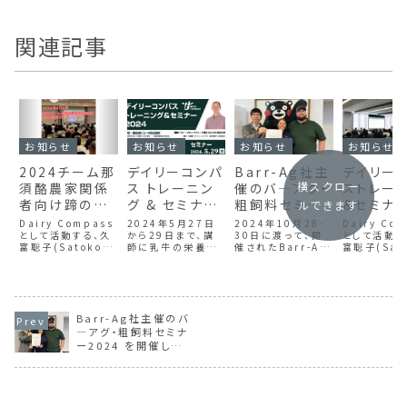
関連記事
お知らせ
お知らせ
お知らせ
お知らせ
2024チーム那
デイリーコンパ
Barr-Ag社主
デイリー
横スクロー
須酪農家関係
ス トレーニン
催のバ―アグ・
ストレー
者向け蹄の勉
グ & セミナー
粗飼料セミナ
＆セミナ
ルできます
強会でお話し
2024 を開催
ー2024 を開
2024を
Dairy Compass
2024年5月27日
2024年10月28-
Dairy Co
しました
として活動する、久
します
から29日まで、講
催しました
30日に渡って、開
ました
として活動す
富聡子(Satoko
師に乳牛の栄養と
催されたBarr-Ag
富聡子(Sat
Hisadomi)は、
代謝を専門になさ
社主催のバ―アグ・
Hisadomi
2024年6月6日に
っている、ベリー・ブ
粗飼料セミナー
志で集った「
那須塩原市で株式
ラッドフォード博士
2024で、企画運営
デイリーコン
会社チーム那須さ
をお招きして2日間
と講師を担当しまし
の主催として
ま主催の勉強会で
に渡るトレーニング
た。群馬県、岡山
2024年5月
「西カナダでの粗飼
Barr-Ag社主催のバ
と、単日開催のセミ
県、熊本県の各会場
&28日の2
料生産と日本での
ナーを開催します。
で、酪農畜産生産
たって開催し
―アグ・粗飼料セミナ
給与試験」というテ
者、関係者の多くの
ーニング、2
ー2024 を開催しま
ーマで登壇しまし
方々にご来場いた
開催したセ
した
た。
だきました。わたし
が無事終了
の講演...
た。